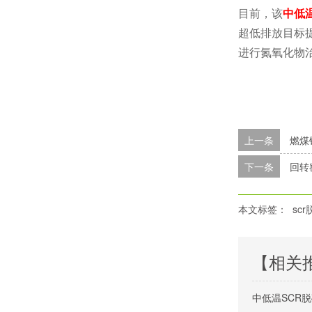
目前，该
中低
超低排放目标
进行氮氧化物
上一条
燃煤
下一条
回转
本文标签：
sc
【相关
中低温SCR