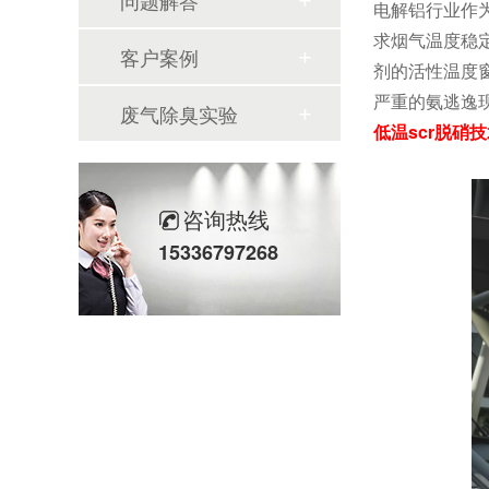
问题解答
电解铝行业作
求烟气温度稳定
客户案例
剂的活性温度
严重的氨逃逸
废气除臭实验
低温scr脱硝
咨询热线
15336797268