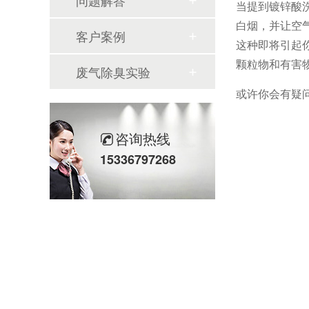
问题解答
当提到镀锌酸
白烟，并让空
客户案例
这种即将引起
颗粒物和有害
废气除臭实验
或许你会有疑
咨询热线
15336797268