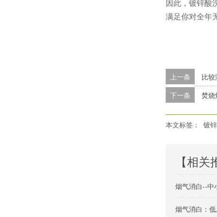
因此，镀锌酸
满足你对全年
上一条
比较
下一条
焚烧
本文标签：
镀锌
【相关
烟气消白--
烟气消白：低