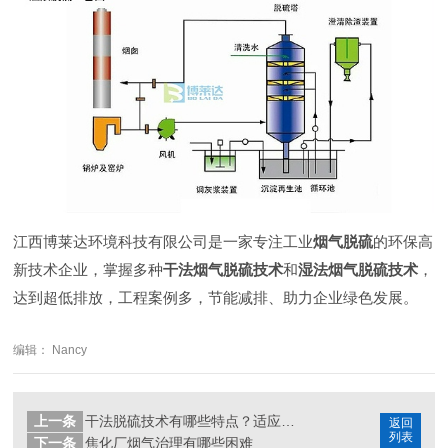
江西博莱达环境科技有限公司是一家专注工业
烟气脱硫
的环保高
新技术企业，掌握多种
干法烟气脱硫
技术
和
湿法烟气脱硫
技术
，
达到超低排放，工程案例多，节能减排、助力企业绿色发展。
编辑： Nancy
上一条
干法脱硫技术有哪些特点？适应哪些场景？
返回
列表
下一条
焦化厂烟气治理有哪些困难