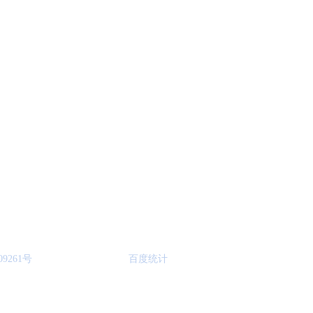
友情链接
LINKS
烟气脱白设备
烟气脱白方法
脱硫脱硝工艺
脱硫脱硝设备
博莱达环境
305室
09261号
百度统计