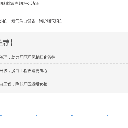
烟囱排放白烟怎么消除
消白
烟气消白设备
锅炉烟气消白
推荐】
治理，助力厂区环保精细化管控
升级，脱白工程改造更省心
白工程，降低厂区运维负担
干法脱硫脱硝
湿法脱硫脱硝
脱硫脱硝方案
产品中