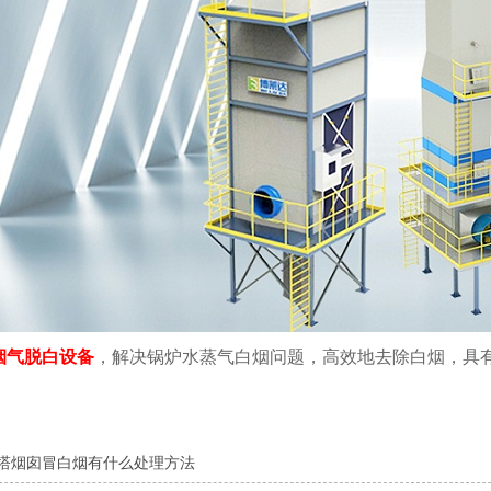
烟气脱白设备
，解决锅炉水蒸气白烟问题，高效地去除白烟，具
。
塔烟囱冒白烟有什么处理方法