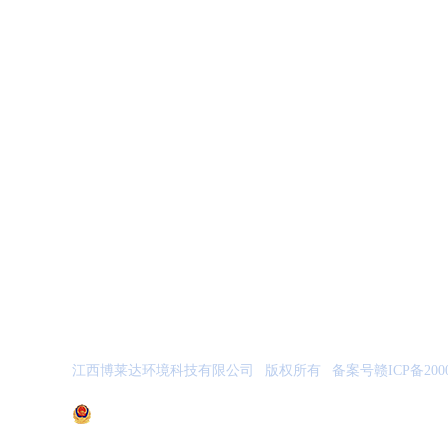
联系我们
CONTACT US
15336797268
服务热线：
固话：0791-83972286
邮箱：wosdahai@163.com
地址：江西省南昌市南昌经济技术开发区桂苑大道创业大厦B座
江西博莱达环境科技有限公司
版权所有
备案号
赣ICP备200
赣公网安备 36010602000103号