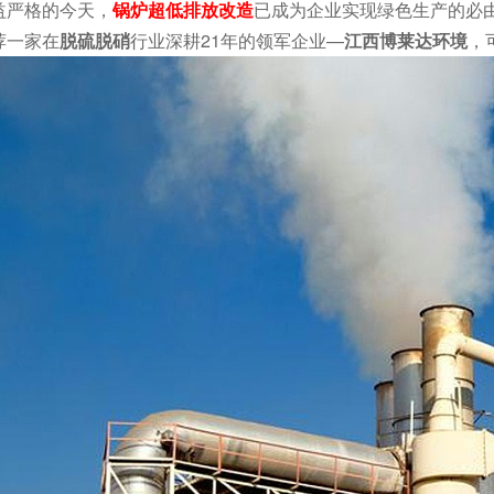
益严格的今天，
锅炉超低排放改造
已成为企业实现绿色生产的必
荐一家在
脱硫脱硝
行业深耕21年的领军企业—
江西博莱达环境
，