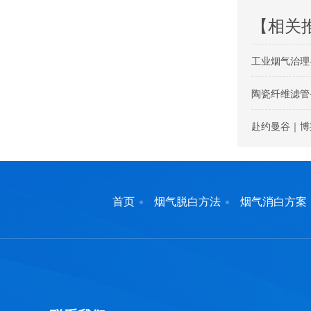
【相关
工业烟气治理
陶瓷纤维滤管
赴约曼谷｜博
首页
烟气脱白方法
烟气消白方案