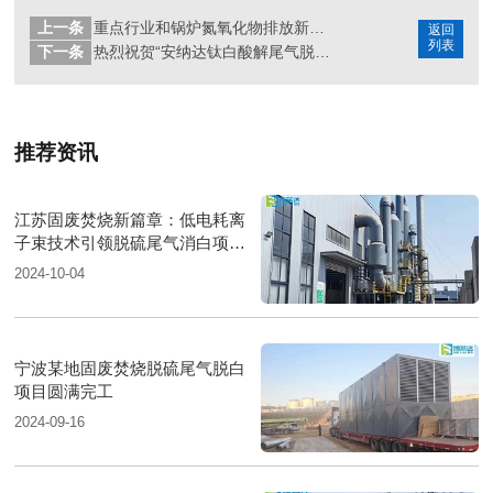
上一条
重点行业和锅炉氮氧化物排放新标准
返回
列表
下一条
热烈祝贺“安纳达钛白酸解尾气脱白除臭超低除尘项目”顺利验收
推荐资讯
江苏固废焚烧新篇章：低电耗离
子束技术引领脱硫尾气消白项目
圆满落成
2024-10-04
宁波某地固废焚烧脱硫尾气脱白
项目圆满完工
2024-09-16