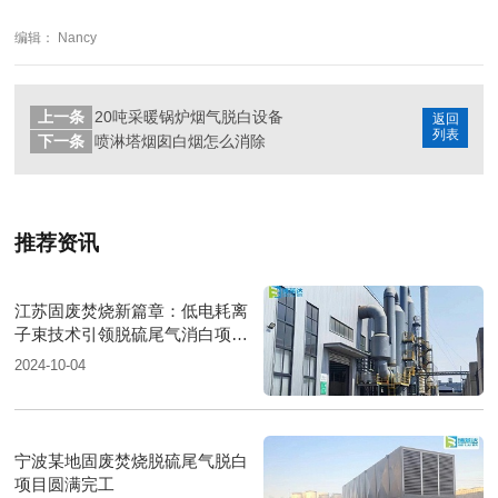
编辑： Nancy
上一条
20吨采暖锅炉烟气脱白设备
返回
列表
下一条
喷淋塔烟囱白烟怎么消除
推荐资讯
江苏固废焚烧新篇章：低电耗离
子束技术引领脱硫尾气消白项目
圆满落成
2024-10-04
宁波某地固废焚烧脱硫尾气脱白
项目圆满完工