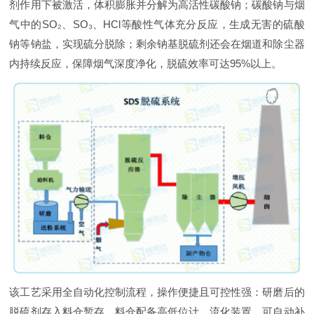
剂作用下被激活，体积膨胀并分解为高活性碳酸钠；碳酸钠与烟
气中的SO₂、SO₃、HCl等酸性气体充分反应，生成无害的硫酸
钠等钠盐，实现硫分脱除；剩余钠基脱硫剂还会在烟道和除尘器
内持续反应，保障烟气深度净化，脱硫效率可达95%以上。
该工艺采用全自动化控制流程，操作便捷且可控性强：研磨后的
脱硫剂存入料仓暂存，料仓配备高低位计、流化装置，可自动补