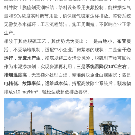
料并防止脱硫剂受潮板结；给料设备采用变频控制，能根据烟气
量和SO₂浓度实时调节用量，确保烟气稳定达标排放。整套系统
无需复杂水循环，工艺流程简洁，施工周期短，不影响企业正常
生产。
相较于其他脱硫工艺，其优势尤为突出：一是
占地小、布置灵
活
，不受场地限制，适配中小企业厂房紧凑的现状；二是全
干态
运行，无废水产生
，彻底规避二次污染风险，脱硫副产物可回收
作为水泥添加剂，实现资源再利用；三是
系统温降仅10℃左右，
排烟温度高
，无需额外处理白烟，精准解决企业白烟困扰；四是
电耗低、故障率低，运维成本低
，搭配高效除尘系统后，颗粒物
排放≤10 mg/Nm³，轻松达成超低排放要求。