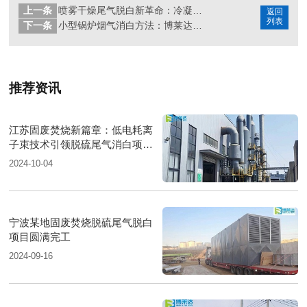
上一条
喷雾干燥尾气脱白新革命：冷凝相变混风烟气脱白技术解析
返回
列表
下一条
小型锅炉烟气消白方法：博莱达环境新研发的新型烟气消白器
推荐资讯
江苏固废焚烧新篇章：低电耗离
子束技术引领脱硫尾气消白项目
圆满落成
2024-10-04
宁波某地固废焚烧脱硫尾气脱白
项目圆满完工
2024-09-16