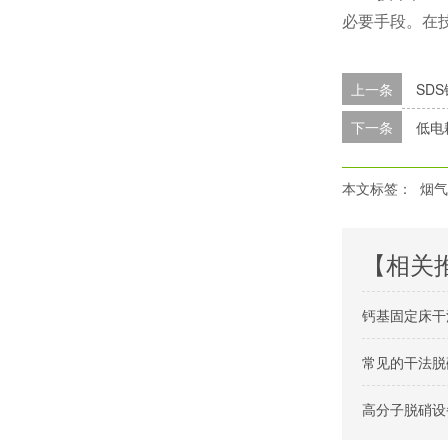
必要手段。在
上一条
SD
下一条
低电
本文标签：
烟气
【相关
钙基固定床干
常见的干法脱
高分子脱硝设