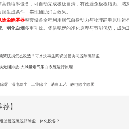
需高频喷淋设备，可自动完成极板自清，有效避免极板结垢、堵
白烟生成条件，实现辅助消白效果。
电除尘除雾器
整套设备全程利用烟气自身动力与物理静电原理运
胶、弱化白烟
多重功效。凭借稳定的净化原理与节能优势，成为
频繁破损怎么改造？可水洗再生陶瓷滤管协同脱除硫硝尘
候无烟排放-大风量烟气消白系统运行原理
除雾
湿电除尘
工业除尘
消白工艺
静电除尘除雾
推荐】
维滤管脱硫脱硝除尘一体化设备？