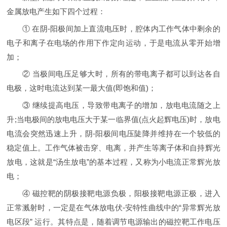
金属放电产生如下四个过程：
① 在阴-阳极间加上直流电压时，腔体内工作气体中剩余的
电子和离子在电场的作用下作定向运动，于是电流从零开始增
加；
② 当极间电压足够大时，所有的带电离子都可以到达各自
电极，这时电流达到某一最大值(即饱和值)；
③ 继续提高电压，导致带电离子的增加，放电电流随之上
升;当电极间的放电电压大于某一临界值(点火起辉电压)时，放电
电流会突然迅速上升，阴-阳极间电压陡降并维持在一个较低的
稳定值上。工作气体被击穿、电离，并产生等离子体和自持辉光
放电，这就是“汤生放电”的基本过程，又称为小电流正常辉光放
电；
④ 磁控靶的阴极接靶电源负极，阳极接靶电源正极，进入
正常溅射时，一定是在气体放电伏-安特性曲线中的“异常辉光放
电区段” 运行。其特点是，随着调节电源输出的磁控靶工作电压