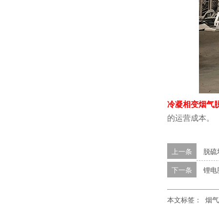
冷凝相变烟气
的运营成本。
上一条
脱硫
下一条
锂电
本文标签：
烟气