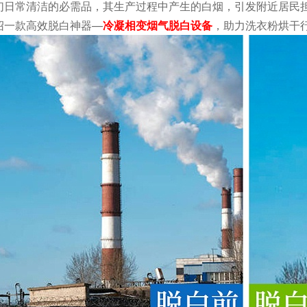
们日常清洁的必需品，其生产过程中产生的白烟，引发附近居民
绍一款高效脱白神器—
冷凝相变烟气脱白设备
，助力洗衣粉烘干