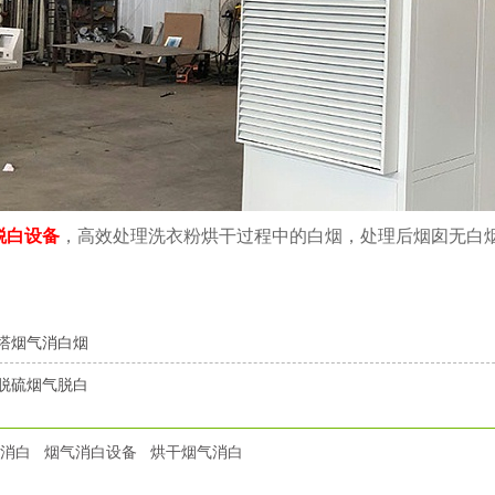
脱白设备
，高效处理洗衣粉烘干过程中的白烟，处理后烟囱无白
塔烟气消白烟
脱硫烟气脱白
消白
烟气消白设备
烘干烟气消白