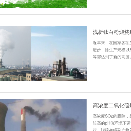
浅析钛白粉煅烧
近年来，在国家各项
进步，除生产规模以
等都达到了新的高度
回用、钛…
高浓度二氧化硫
高浓度SO2的脱除
较高的pH值环境下
行，脱硫初级副产物