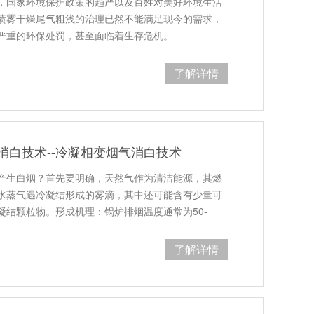
，国家环境保护政策的趋严以及百姓对美好环境生活
喷雾干燥尾气粗浅的治理已然不能满足现今的需求，
严重的环保处罚，甚至面临着生存危机。
了解详情
消白技术--冷凝相变烟气消白技术
产生白烟？首先要明确，天然气作为清洁能源，其燃
水蒸气遇冷凝结形成的雾滴，其中还可能含有少量可
凝结颗粒物。形成机理：锅炉排烟温度通常为50-
了解详情