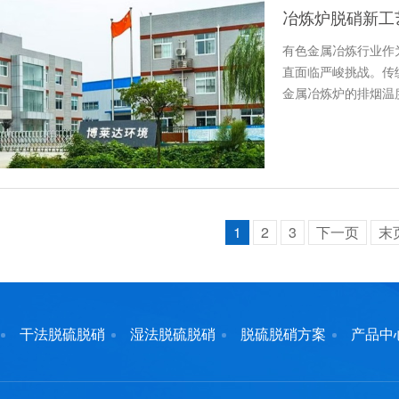
冶炼炉脱硝新工艺
有色金属冶炼行业作
直面临严峻挑战。传
金属冶炼炉的排烟温度
常…
1
2
3
下一页
末
干法脱硫脱硝
湿法脱硫脱硝
脱硫脱硝方案
产品中