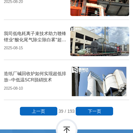
2025-08-20
我司低电耗离子束技术助力赣锋
锂业“酸化尾气除尘除白雾”超净
排放治理
2025-08-15
造纸厂碱回收炉如何实现超低排
放--中低温SCR脱硝技术
2025-08-10
上一页
下一页
39
/
193