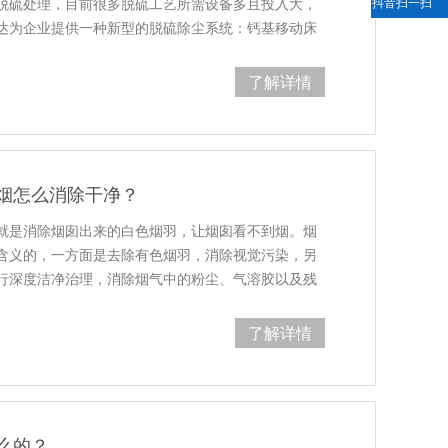
抖音扫一扫
脱硫处理，目前很多脱硫工艺所需设备多且投入大，
达为企业提供一种新型的脱硫除尘系统：钙基移动床
了解详情
烟怎么消除干净？
就是消除烟囱出来的白色烟羽，让烟囱看不到烟。烟
含义的，一方面是去除有色烟羽，消除视觉污染，另
行深度洁净治理，消除烟气中的粉尘、气溶胶以及残
了解详情
么的？